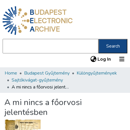
B
UDAPEST
E
LECTRONIC
A
RCHIVE
Search
(current
Log In
Home
Budapest Gyűjtemény
Különgyűjtemények
Communities & Collections
Sajtókivágat-gyűjtemény
All of DSpace
A mi nincs a főorvosi jelentésben
Statistics
A mi nincs a főorvosi
About us
jelentésben