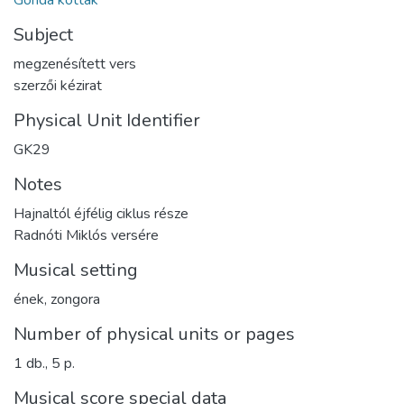
Gonda kották
Subject
megzenésített vers
szerzői kézirat
Physical Unit Identifier
GK29
Notes
Hajnaltól éjfélig ciklus része
Radnóti Miklós versére
Musical setting
ének, zongora
Number of physical units or pages
1 db., 5 p.
Musical score special data