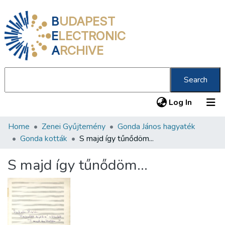
B
UDAPEST
E
LECTRONIC
A
RCHIVE
Search
(current
Log In
Home
Zenei Gyűjtemény
Gonda János hagyaték
Communities & Collections
Gonda kották
S majd így tűnődöm...
All of DSpace
S majd így tűnődöm...
Statistics
About us