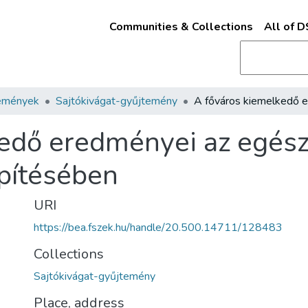
Communities & Collections
All of 
emények
Sajtókivágat-gyűjtemény
kedő eredményei az egés
pítésében
URI
https://bea.fszek.hu/handle/20.500.14711/128483
Collections
Sajtókivágat-gyűjtemény
Place, address