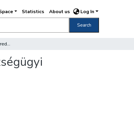
DSpace
Statistics
About us
Log In
Search
A főváros kiemelkedő eredményei az egészségügyi intézmények újjáépítésében
zségügyi