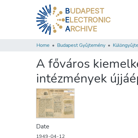
B
UDAPEST
E
LECTRONIC
A
RCHIVE
Home
Budapest Gyűjtemény
Különgyűjt
A főváros kiemel
intézmények újjáé
Date
1949-04-12