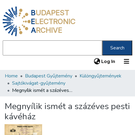
B
UDAPEST
E
LECTRONIC
A
RCHIVE
Search
(current
Log In
Home
Budapest Gyűjtemény
Különgyűjtemények
Communities & Collections
Sajtókivágat-gyűjtemény
All of DSpace
Megnyílik ismét a százéves pesti kávéház
Statistics
Megnyílik ismét a százéves pesti
About us
kávéház