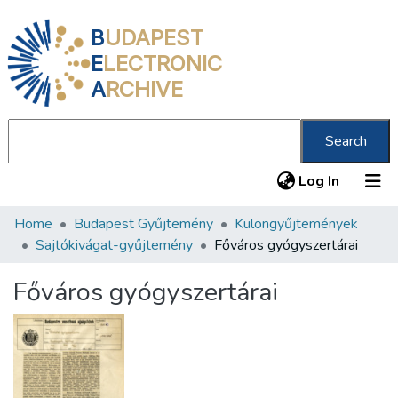
B
UDAPEST
E
LECTRONIC
A
RCHIVE
Search
(current
Log In
Home
Budapest Gyűjtemény
Különgyűjtemények
Communities & Collections
Sajtókivágat-gyűjtemény
Főváros gyógyszertárai
All of DSpace
Főváros gyógyszertárai
Statistics
About us