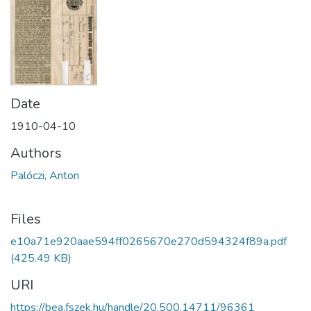
Date
1910-04-10
Authors
Palóczi, Anton
Files
e10a71e920aae594ff0265670e270d594324f89a.pdf
(425.49 KB)
URI
https://bea.fszek.hu/handle/20.500.14711/96361