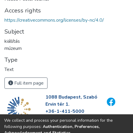
Access rights
https://creativecommons.org/licenses/by-nc/4.0/
Subject
kiállítás
múzeum
Type
Text
Full item page
1088 Budapest, Szabó
Ervin tér 1.
+36-1-411-5000
info@fszek.hu
We collect and process your personal information for the
https://fszek.hu
following purposes:
Authentication, Preferences,
Acknowledgement and Statistics
.