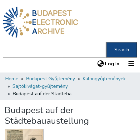
B
UDAPEST
E
LECTRONIC
A
RCHIVE
Search
(current
Log In
Home
Budapest Gyűjtemény
Különgyűjtemények
Communities & Collections
Sajtókivágat-gyűjtemény
All of DSpace
Budapest auf der Städtebauaustellung
Statistics
Budapest auf der
About us
Städtebauaustellung