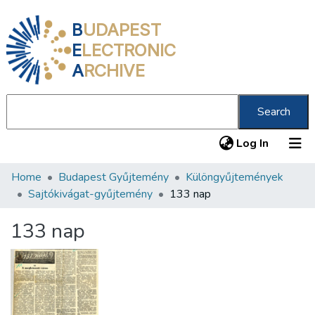
B
UDAPEST
E
LECTRONIC
A
RCHIVE
Search
(current
Log In
Home
Budapest Gyűjtemény
Különgyűjtemények
Communities & Collections
Sajtókivágat-gyűjtemény
133 nap
All of DSpace
133 nap
Statistics
About us