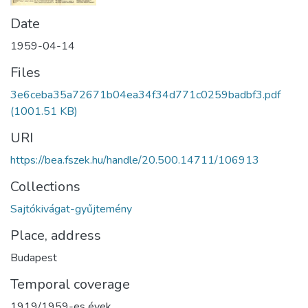
Date
1959-04-14
Files
3e6ceba35a72671b04ea34f34d771c0259badbf3.pdf
(1001.51 KB)
URI
https://bea.fszek.hu/handle/20.500.14711/106913
Collections
Sajtókivágat-gyűjtemény
Place, address
Budapest
Temporal coverage
1919/1959-es évek