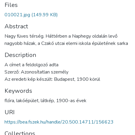
Files
010021.jpg
(149.99 KB)
Abstract
Nagy füves térség. Háttérben a Naphegy oldalán levő
nagyobb házak, a Czakó utcai elemi iskola épületének sarka
Description
A címet a feldolgozó adta
Szerző: Azonosítatlan személy
Az eredeti kép készült: Budapest, 1900 körül
Keywords
flóra
,
lakóépület
,
látkép
,
1900-as évek
URI
https://bea.fszek.hu/handle/20.500.14711/156623
Collections