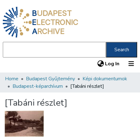
B
UDAPEST
E
LECTRONIC
A
RCHIVE
Search
(current
Log In
Home
Budapest Gyűjtemény
Képi dokumentumok
Communities & Collections
Budapest-képarchívum
[Tabáni részlet]
All of DSpace
[Tabáni részlet]
Statistics
About us