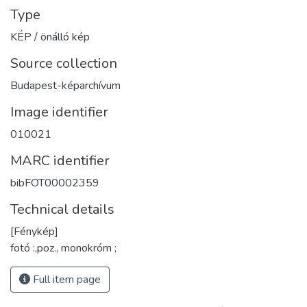
Type
KÉP / önálló kép
Source collection
Budapest-képarchívum
Image identifier
010021
MARC identifier
bibFOT00002359
Technical details
[Fénykép]
fotó :,poz., monokróm ;
Full item page