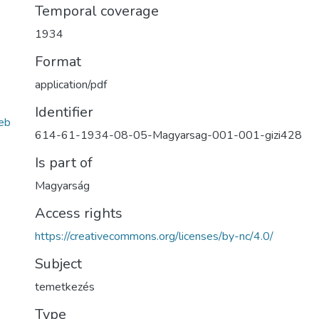
Temporal coverage
1934
Format
application/pdf
Identifier
eb
614-61-1934-08-05-Magyarsag-001-001-gizi428
Is part of
Magyarság
Access rights
https://creativecommons.org/licenses/by-nc/4.0/
Subject
temetkezés
Type