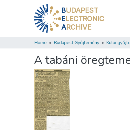
B
UDAPEST
E
LECTRONIC
A
RCHIVE
Home
Budapest Gyűjtemény
Különgyűjt
A tabáni öregteme