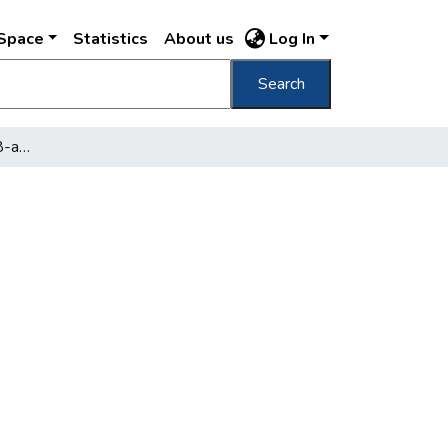
DSpace
Statistics
About us
Log In
Search
A tabáni öregtemető 48-as honvédsírjai