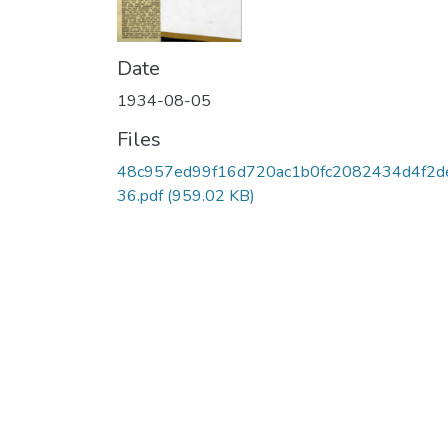
Date
1934-08-05
Files
48c957ed99f16d720ac1b0fc2082434d4f2d
36.pdf
(959.02 KB)