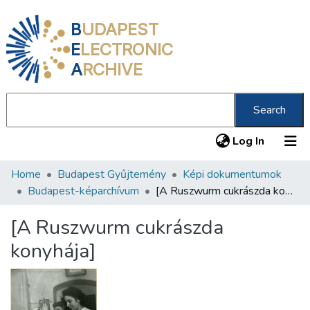
B
UDAPEST
E
LECTRONIC
A
RCHIVE
Search
(current
Log In
Home
Budapest Gyűjtemény
Képi dokumentumok
Communities & Collections
Budapest-képarchívum
[A Ruszwurm cukrászda konyhája]
All of DSpace
[A Ruszwurm cukrászda
Statistics
konyhája]
About us