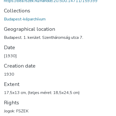
https://bea.fszek.hu/handle/20.500.14711/159399
Collections
Budapest-képarchívum
Geographical location
Budapest. 1. kerület. Szentháromság utca 7.
Date
[1930]
Creation date
1930
Extent
17,5x13 cm, (teljes méret: 18,5x24,5 cm)
Rights
Jogok: FSZEK