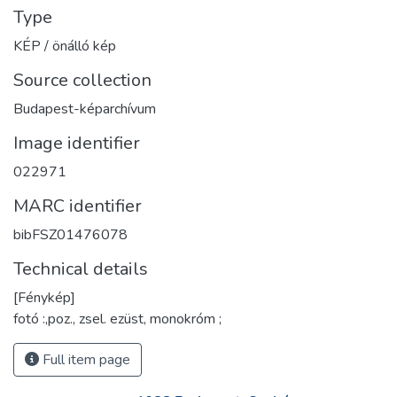
Type
KÉP / önálló kép
Source collection
Budapest-képarchívum
Image identifier
022971
MARC identifier
bibFSZ01476078
Technical details
[Fénykép]
fotó :,poz., zsel. ezüst, monokróm ;
Full item page