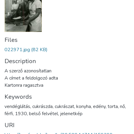
Files
022971.jpg
(82 KB)
Description
A szerző azonosítatlan
A címet a feldolgozó adta
Kartonra ragasztva
Keywords
vendéglátás
,
cukrászda
,
cukrászat
,
konyha
,
edény
,
torta
,
nő
,
férfi
,
1930
,
belső felvétel
,
jelenetkép
URI