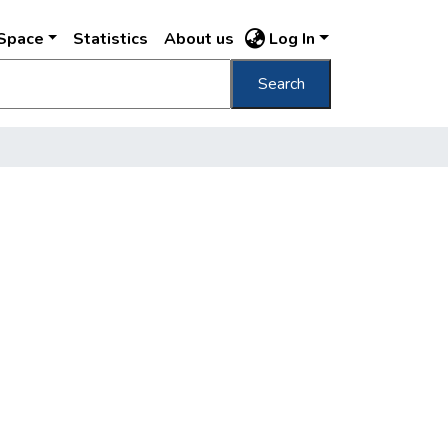
DSpace
Statistics
About us
Log In
Search