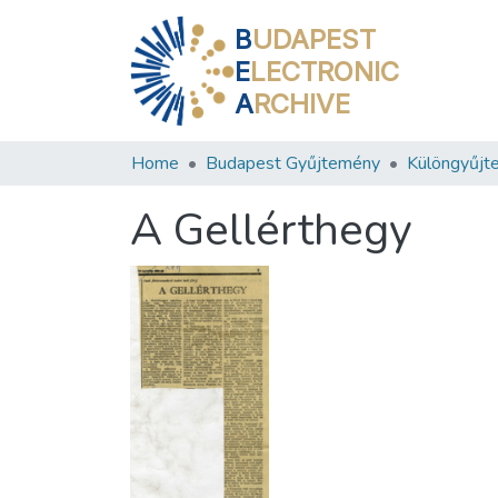
B
UDAPEST
E
LECTRONIC
A
RCHIVE
Home
Budapest Gyűjtemény
Különgyűjt
A Gellérthegy