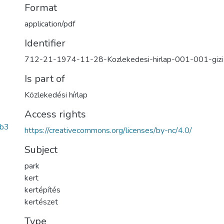
Format
application/pdf
Identifier
712-21-1974-11-28-Kozlekedesi-hirlap-001-001-gizi
Is part of
Közlekedési hírlap
Access rights
b3
https://creativecommons.org/licenses/by-nc/4.0/
Subject
park
kert
kertépítés
kertészet
Type