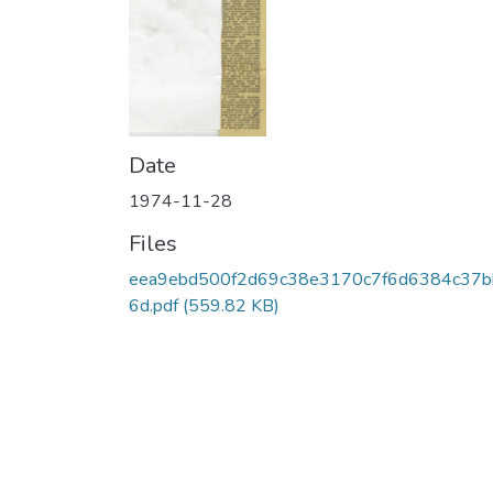
Date
1974-11-28
Files
eea9ebd500f2d69c38e3170c7f6d6384c37b
6d.pdf
(559.82 KB)