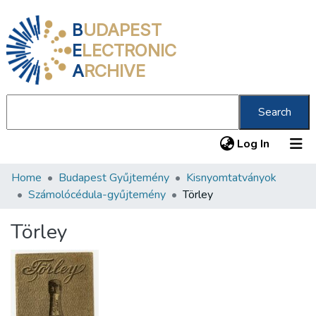
B
UDAPEST
E
LECTRONIC
A
RCHIVE
Search
(current
Log In
Home
Budapest Gyűjtemény
Kisnyomtatványok
Communities & Collections
Számolócédula-gyűjtemény
Törley
All of DSpace
Törley
Statistics
About us