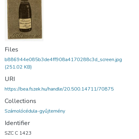
Files
b886944e085b3de4ff908a4170288c3d_screen.jpg
(251.02 KB)
URI
https://bea.fszek.hu/handle/20.500.14711/70875
Collections
Számolócédula-gyűjtemény
Identifier
SZC C 1423