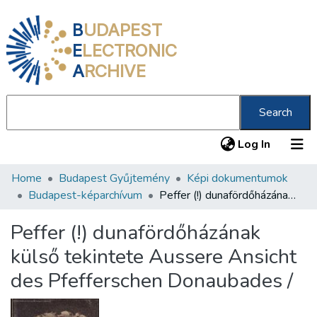
B
UDAPEST
E
LECTRONIC
A
RCHIVE
Search
(current
Log In
Home
Budapest Gyűjtemény
Képi dokumentumok
Communities & Collections
Budapest-képarchívum
Peffer (!) dunafördőházának külső tekintete Aussere Ansicht des Pfefferschen Donaubades /
All of DSpace
Peffer (!) dunafördőházának
Statistics
külső tekintete Aussere Ansicht
About us
des Pfefferschen Donaubades /