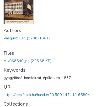
Authors
Vasquez, Carl (1798-1861)
Files
AN068540.jpg
(225.68 KB)
Keywords
gyógyfürdő
,
homlokzat
,
épületkép
,
1837
URI
https://bea.fszek.hu/handle/20.500.14711/165804
Collections