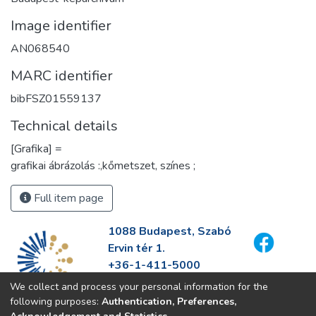
Image identifier
AN068540
MARC identifier
bibFSZ01559137
Technical details
[Grafika] =
grafikai ábrázolás :,kőmetszet, színes ;
Full item page
1088 Budapest, Szabó
Ervin tér 1.
+36-1-411-5000
info@fszek.hu
We collect and process your personal information for the
https://fszek.hu
following purposes:
Authentication, Preferences,