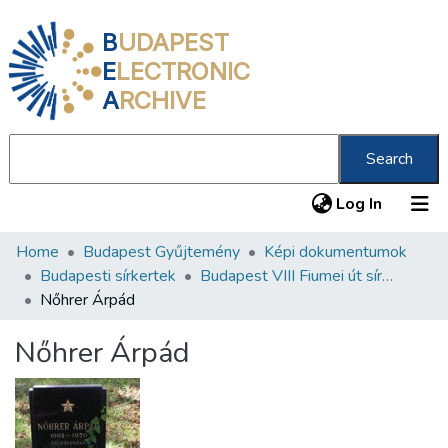
B
UDAPEST
E
LECTRONIC
A
RCHIVE
Search
(current
Log In
Home
Budapest Gyűjtemény
Képi dokumentumok
Communities & Collections
Budapesti sírkertek
Budapest VIII Fiumei út sírkert 4. rész
All of DSpace
Nőhrer Árpád
Statistics
Nőhrer Árpád
About us