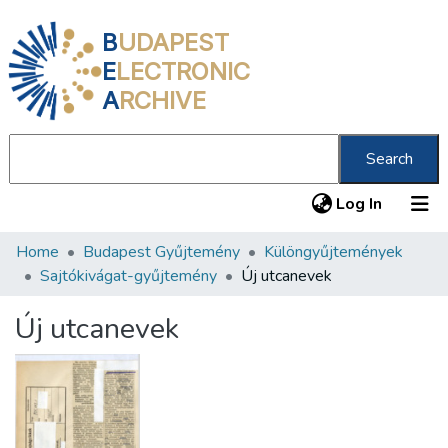
B
UDAPEST
E
LECTRONIC
A
RCHIVE
Search
(current
Log In
Home
Budapest Gyűjtemény
Különgyűjtemények
Communities & Collections
Sajtókivágat-gyűjtemény
Új utcanevek
All of DSpace
Új utcanevek
Statistics
About us