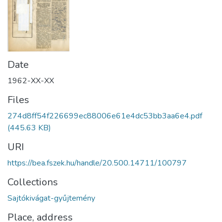
Date
1962-XX-XX
Files
274d8ff54f226699ec88006e61e4dc53bb3aa6e4.pdf
(445.63 KB)
URI
https://bea.fszek.hu/handle/20.500.14711/100797
Collections
Sajtókivágat-gyűjtemény
Place, address