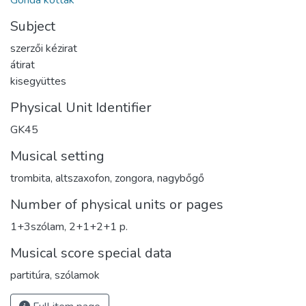
Gonda kották
Subject
szerzői kézirat
átirat
kisegyüttes
Physical Unit Identifier
GK45
Musical setting
trombita, altszaxofon, zongora, nagybőgő
Number of physical units or pages
1+3szólam, 2+1+2+1 p.
Musical score special data
partitúra, szólamok