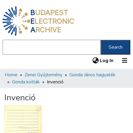
B
UDAPEST
E
LECTRONIC
A
RCHIVE
Search
(current
Log In
Home
Zenei Gyűjtemény
Gonda János hagyaték
Communities & Collections
Gonda kották
Invenció
All of DSpace
Invenció
Statistics
About us