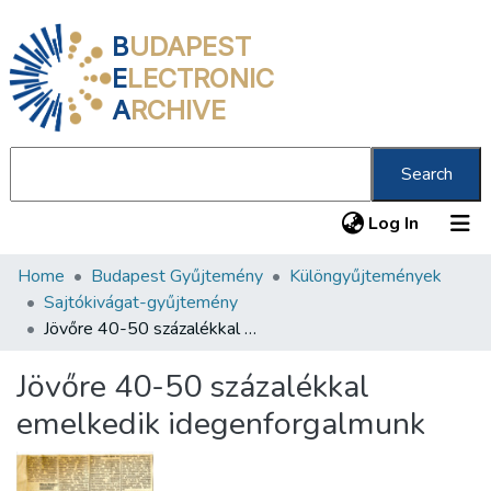
B
UDAPEST
E
LECTRONIC
A
RCHIVE
Search
(current
Log In
Home
Budapest Gyűjtemény
Különgyűjtemények
Communities & Collections
Sajtókivágat-gyűjtemény
All of DSpace
Jövőre 40-50 százalékkal emelkedik idegenforgalmunk
Statistics
Jövőre 40-50 százalékkal
About us
emelkedik idegenforgalmunk