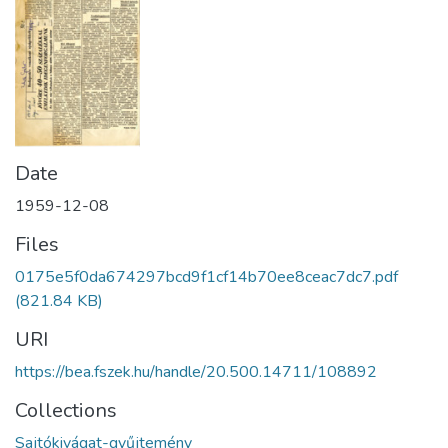
Date
1959-12-08
Files
0175e5f0da674297bcd9f1cf14b70ee8ceac7dc7.pdf
(821.84 KB)
URI
https://bea.fszek.hu/handle/20.500.14711/108892
Collections
Sajtókivágat-gyűjtemény