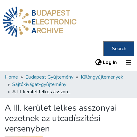
B
UDAPEST
E
LECTRONIC
A
RCHIVE
Search
(current
Log In
Home
Budapest Gyűjtemény
Különgyűjtemények
Communities & Collections
Sajtókivágat-gyűjtemény
All of DSpace
A III. kerület lelkes asszonyai vezetnek az utcadíszítési versenyben
Statistics
A III. kerület lelkes asszonyai
About us
vezetnek az utcadíszítési
versenyben