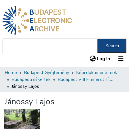
B
UDAPEST
E
LECTRONIC
A
RCHIVE
Search
(current
Log In
Home
Budapest Gyűjtemény
Képi dokumentumok
Communities & Collections
Budapesti sírkertek
Budapest VIII Fiumei út sírkert 2. rész
All of DSpace
Jánossy Lajos
Statistics
Jánossy Lajos
About us