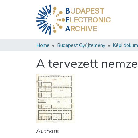
B
UDAPEST
E
LECTRONIC
A
RCHIVE
Home
Budapest Gyűjtemény
Képi doku
A tervezett nemzet
Authors