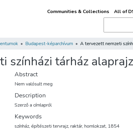
Communities & Collections
All of 
mentumok
Budapest-képarchívum
i színházi tárház alapraj
Abstract
Nem valósult meg
Description
Szerző a címlapról
Keywords
színház
,
építészeti tervrajz
,
raktár
,
homlokzat
,
1854