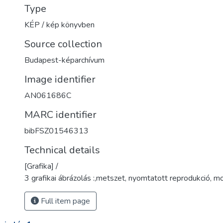
Type
KÉP / kép könyvben
Source collection
Budapest-képarchívum
Image identifier
AN061686C
MARC identifier
bibFSZ01546313
Technical details
[Grafika] /
3 grafikai ábrázolás :,metszet, nyomtatott reprodukció, m
Full item page