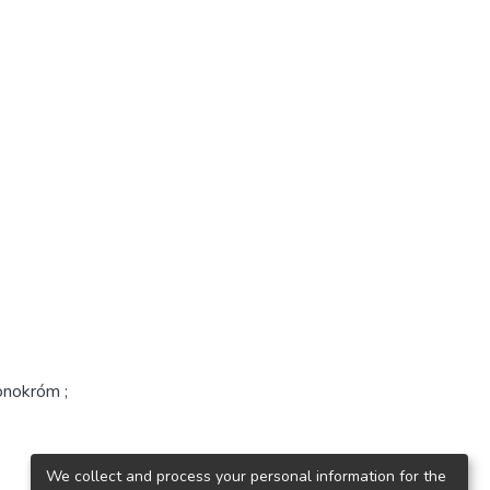
onokróm ;
We collect and process your personal information for the