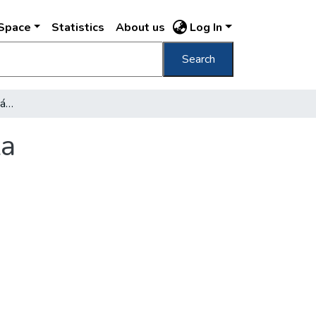
DSpace
Statistics
About us
Log In
Search
A tervezett nemzeti színházi tárház alaprajza
za