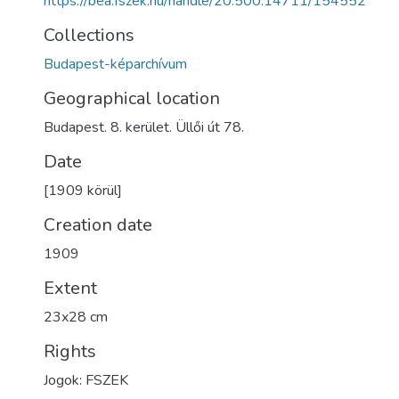
https://bea.fszek.hu/handle/20.500.14711/154552
Collections
Budapest-képarchívum
Geographical location
Budapest. 8. kerület. Üllői út 78.
Date
[1909 körül]
Creation date
1909
Extent
23x28 cm
Rights
Jogok: FSZEK