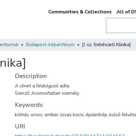
Communities & Collections
All of 
mentumok
Budapest-képarchívum
[I. sz. Sebészeti Klinika]
inika]
Description
A címet a feldolgozó adta
Szerző: Azonosítatlan személy
Keywords
kórház
,
orvos
,
ember
,
lovas kocsi
,
épületkép
,
külső felvét
URI