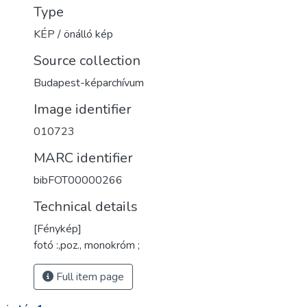
Type
KÉP / önálló kép
Source collection
Budapest-képarchívum
Image identifier
010723
MARC identifier
bibFOT00000266
Technical details
[Fénykép]
fotó :,poz., monokróm ;
Full item page