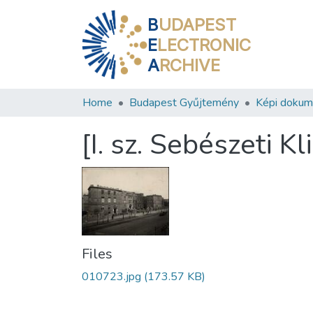
B
UDAPEST
E
LECTRONIC
A
RCHIVE
Home
Budapest Gyűjtemény
Képi doku
[I. sz. Sebészeti Kl
Files
010723.jpg
(173.57 KB)