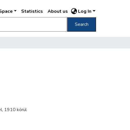
DSpace
Statistics
About us
Log In
Search
el
,
1910 körül