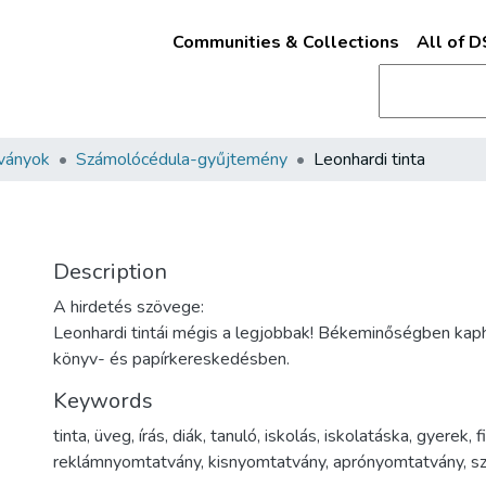
Communities & Collections
All of 
ványok
Számolócédula-gyűjtemény
Leonhardi tinta
Description
A hirdetés szövege:
Leonhardi tintái mégis a legjobbak! Békeminőségben kap
könyv- és papírkereskedésben.
Keywords
tinta
,
üveg
,
írás
,
diák
,
tanuló
,
iskolás
,
iskolatáska
,
gyerek
,
f
reklámnyomtatvány
,
kisnyomtatvány
,
aprónyomtatvány
,
s