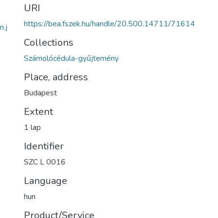
URI
https://bea.fszek.hu/handle/20.500.14711/71614
.j
Collections
Számolócédula-gyűjtemény
Place, address
Budapest
Extent
1 lap
Identifier
SZC L 0016
Language
hun
Product/Service