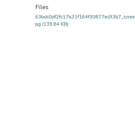
Files
63bdc0df2fc17b31f164f30877ec93b7_screen
pg
(139.84 KB)