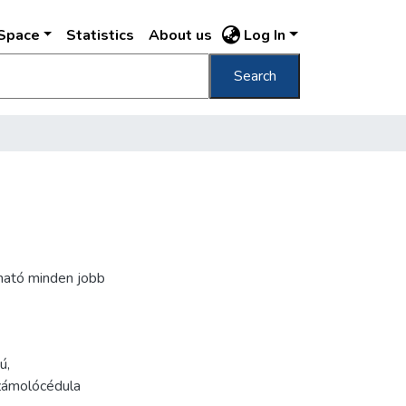
DSpace
Statistics
About us
Log In
Search
ható minden jobb
iú
,
zámolócédula