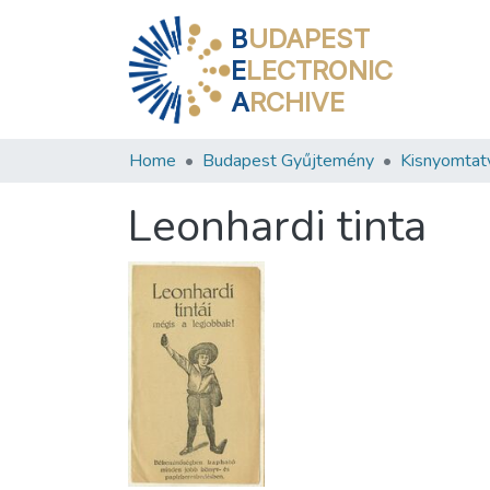
B
UDAPEST
E
LECTRONIC
A
RCHIVE
Home
Budapest Gyűjtemény
Kisnyomtat
Leonhardi tinta