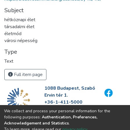
Subject
hétköznapi élet
társadalmi élet
életmód
városi népesség
Type
Text
Full item page
1088 Budapest, Szabó
Ervin tér 1.
+36-1-411-5000
info@fszek.hu
We collect and process your personal information for the
https://fszek.hu
following purposes:
Authentication, Preferences,
Acknowledgement and Statistics
.
To learn more, please read our
privacy policy
.