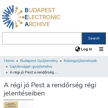
B
UDAPEST
E
LECTRONIC
A
RCHIVE
Search
(current
Log In
Home
Budapest Gyűjtemény
Különgyűjtemények
Communities & Collections
Sajtókivágat-gyűjtemény
All of DSpace
A régi jó Pest a rendőrség régi jelentéseiben
Statistics
A régi jó Pest a rendőrség régi
About us
jelentéseiben