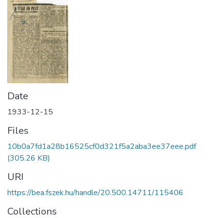
Date
1933-12-15
Files
10b0a7fd1a28b16525cf0d321f5a2aba3ee37eee.pdf
(305.26 KB)
URI
https://bea.fszek.hu/handle/20.500.14711/115406
Collections