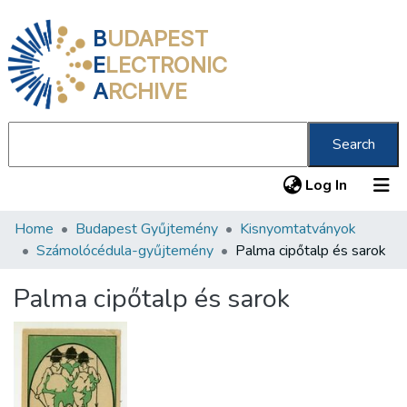
B
UDAPEST
E
LECTRONIC
A
RCHIVE
Search
(current
Log In
Home
Budapest Gyűjtemény
Kisnyomtatványok
Communities & Collections
Számolócédula-gyűjtemény
Palma cipőtalp és sarok
All of DSpace
Palma cipőtalp és sarok
Statistics
About us