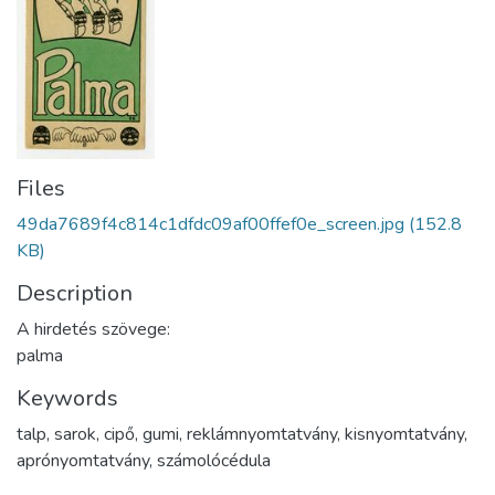
Files
49da7689f4c814c1dfdc09af00ffef0e_screen.jpg
(152.8
KB)
Description
A hirdetés szövege:
palma
Keywords
talp
,
sarok
,
cipő
,
gumi
,
reklámnyomtatvány
,
kisnyomtatvány
,
aprónyomtatvány
,
számolócédula