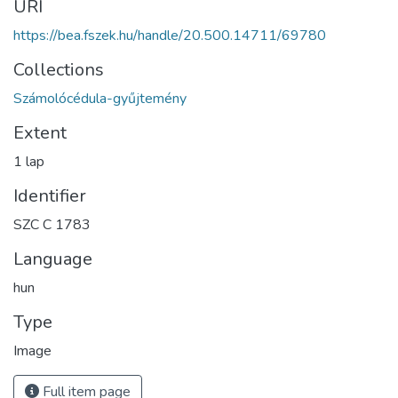
URI
https://bea.fszek.hu/handle/20.500.14711/69780
Collections
Számolócédula-gyűjtemény
Extent
1 lap
Identifier
SZC C 1783
Language
hun
Type
Image
Full item page