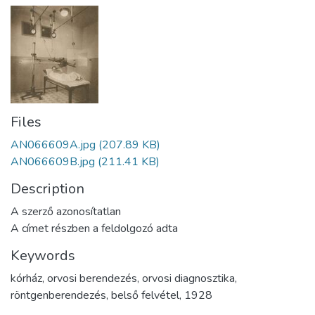
Files
AN066609A.jpg
(207.89 KB)
AN066609B.jpg
(211.41 KB)
Description
A szerző azonosítatlan
A címet részben a feldolgozó adta
Keywords
kórház
,
orvosi berendezés
,
orvosi diagnosztika
,
röntgenberendezés
,
belső felvétel
,
1928