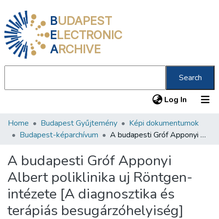
B
UDAPEST
E
LECTRONIC
A
RCHIVE
Search
(current
Log In
Home
Budapest Gyűjtemény
Képi dokumentumok
Communities & Collections
Budapest-képarchívum
A budapesti Gróf Apponyi Albert poliklinika uj Röntgen-intézete [A diagnosztika és terápiás besugárzóhelyiség]
All of DSpace
A budapesti Gróf Apponyi
Statistics
Albert poliklinika uj Röntgen-
About us
intézete [A diagnosztika és
terápiás besugárzóhelyiség]