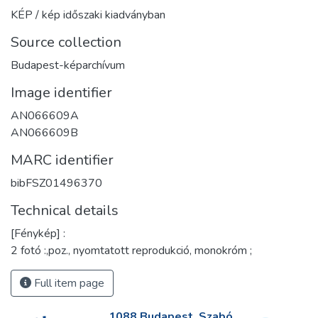
KÉP / kép időszaki kiadványban
Source collection
Budapest-képarchívum
Image identifier
AN066609A
AN066609B
MARC identifier
bibFSZ01496370
Technical details
[Fénykép] :
2 fotó :,poz., nyomtatott reprodukció, monokróm ;
Full item page
1088 Budapest, Szabó