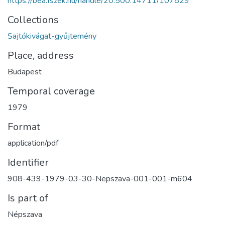
https://bea.fszek.hu/handle/20.500.14711/107829
Collections
Sajtókivágat-gyűjtemény
Place, address
Budapest
Temporal coverage
1979
Format
application/pdf
Identifier
908-439-1979-03-30-Nepszava-001-001-m604
Is part of
Népszava