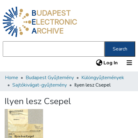
B
UDAPEST
E
LECTRONIC
A
RCHIVE
Search
(current
Log In
Home
Budapest Gyűjtemény
Különgyűjtemények
Communities & Collections
Sajtókivágat-gyűjtemény
Ilyen lesz Csepel
All of DSpace
Ilyen lesz Csepel
Statistics
About us