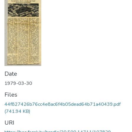
Date
1979-03-30
Files
44f827426b76cc4e8ac6f4b05dead64b71a40439.pdf
(741.94 KB)
URI