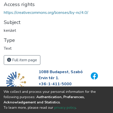
Access rights
https://creativecommons.org/licenses/by-nc/4.0/
Subject
kerület
Type
Text
Full item page
1088 Budapest, Szabó
Ervin tér 1.
+36-1-411-5000
info@fszek.hu
We collect and process your personal information for the
https://fszek.hu
following purposes:
Authentication, Preferences,
Acknowledgement and Statistics
.
To learn more, please read our
privacy policy
.