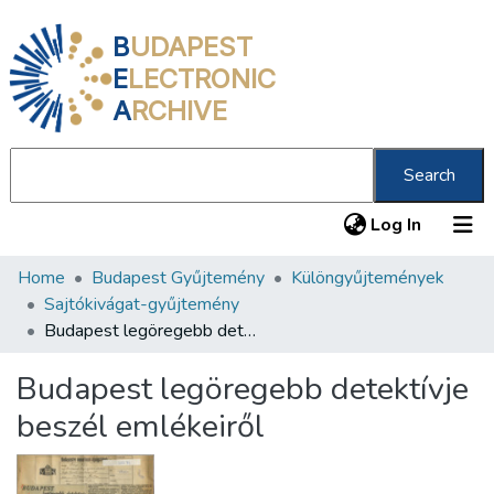
B
UDAPEST
E
LECTRONIC
A
RCHIVE
Search
(current
Log In
Home
Budapest Gyűjtemény
Különgyűjtemények
Communities & Collections
Sajtókivágat-gyűjtemény
All of DSpace
Budapest legöregebb detektívje beszél emlékeiről
Statistics
Budapest legöregebb detektívje
About us
beszél emlékeiről