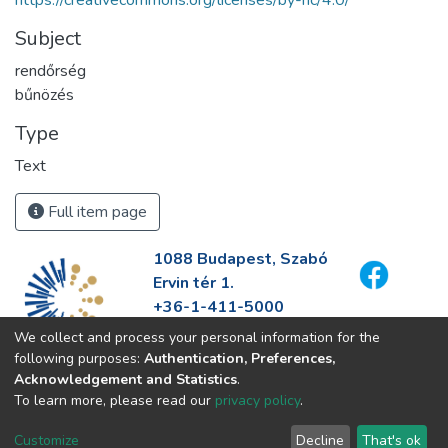
Subject
rendőrség
bűnözés
Type
Text
Full item page
1088 Budapest, Szabó
Ervin tér 1.
+36-1-411-5000
info@fszek.hu
We collect and process your personal information for the
https://fszek.hu
following purposes:
Authentication, Preferences,
Acknowledgement and Statistics
.
To learn more, please read our
privacy policy
.
Customize
Decline
That's ok