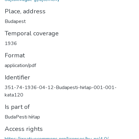
Place, address
Budapest
Temporal coverage
1936
Format
application/pdf
Identifier
351-74-1936-04-12-Budapesti-hirlap-001-001-
kata120
Is part of
BudaPesti hírlap
Access rights
https://creativecommons.org/licenses/by-nc/4.0/