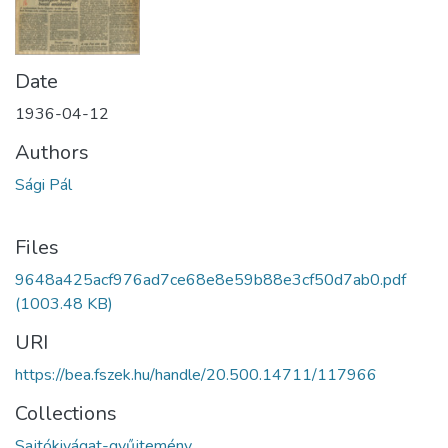
Date
1936-04-12
Authors
Sági Pál
Files
9648a425acf976ad7ce68e8e59b88e3cf50d7ab0.pdf
(1003.48 KB)
URI
https://bea.fszek.hu/handle/20.500.14711/117966
Collections
Sajtókivágat-gyűjtemény