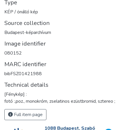
Type
KÉP / önálló kép
Source collection
Budapest-képarchívum
Image identifier
080152
MARC identifier
bibFSZ01421988
Technical details
[Fénykép] :
fotó :,poz., monokróm, zselatinos ezüstbromid, sztereo ;
Full item page
1088 Budapest, Szabó