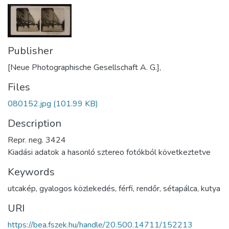
Publisher
[Neue Photographische Gesellschaft A. G.],
Files
080152.jpg
(101.99 KB)
Description
Repr. neg. 3424
Kiadási adatok a hasonló sztereo fotókból következtetve
Keywords
utcakép
,
gyalogos közlekedés
,
férfi
,
rendőr
,
sétapálca
,
kutya
URI
https://bea.fszek.hu/handle/20.500.14711/152213