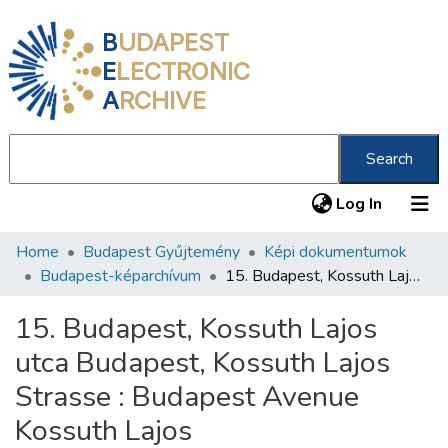
B
UDAPEST
E
LECTRONIC
A
RCHIVE
Search
(current
Log In
Home
Budapest Gyűjtemény
Képi dokumentumok
Communities & Collections
Budapest-képarchívum
15. Budapest, Kossuth Lajos utca Budapest, Kossuth Lajos Strasse : Budapest Avenue Kossuth Lajos
All of DSpace
15. Budapest, Kossuth Lajos
Statistics
utca Budapest, Kossuth Lajos
About us
Strasse : Budapest Avenue
Kossuth Lajos