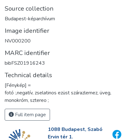
Source collection
Budapest-képarchívum
Image identifier
NV000200
MARC identifier
bibFSZ01916243
Technical details
[Fénykép] =
fotó :,negatív, zselatinos ezüst szárazlemez, üveg,
monokróm, sztereo ;
Full item page
1088 Budapest, Szabó
Ervin tér 1.