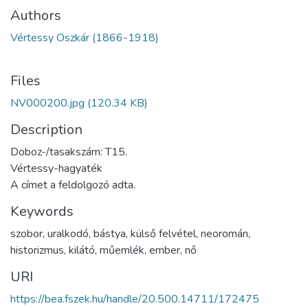
Authors
Vértessy Oszkár (1866-1918)
Files
NV000200.jpg
(120.34 KB)
Description
Doboz-/tasakszám: T15.
Vértessy-hagyaték
A címet a feldolgozó adta.
Keywords
szobor
,
uralkodó
,
bástya
,
külső felvétel
,
neoromán
,
historizmus
,
kilátó
,
műemlék
,
ember
,
nő
URI
https://bea.fszek.hu/handle/20.500.14711/172475