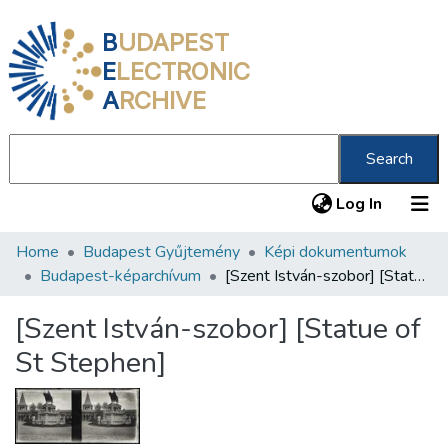
B
UDAPEST
E
LECTRONIC
A
RCHIVE
Search
(current
Log In
Home
Budapest Gyűjtemény
Képi dokumentumok
Communities & Collections
Budapest-képarchívum
[Szent István-szobor] [Statue of St Stephen]
All of DSpace
[Szent István-szobor] [Statue of
Statistics
St Stephen]
About us