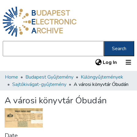
B
UDAPEST
E
LECTRONIC
A
RCHIVE
Search
(current
Log In
Home
Budapest Gyűjtemény
Különgyűjtemények
Communities & Collections
Sajtókivágat-gyűjtemény
A városi könyvtár Óbudán
All of DSpace
A városi könyvtár Óbudán
Statistics
About us
Date