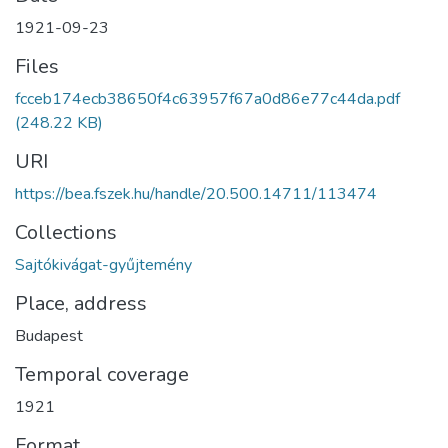
1921-09-23
Files
fcceb174ecb38650f4c63957f67a0d86e77c44da.pdf
(248.22 KB)
URI
https://bea.fszek.hu/handle/20.500.14711/113474
Collections
Sajtókivágat-gyűjtemény
Place, address
Budapest
Temporal coverage
1921
Format