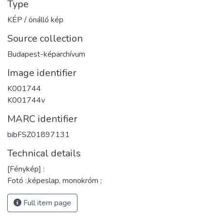
Type
KÉP / önálló kép
Source collection
Budapest-képarchívum
Image identifier
K001744
K001744v
MARC identifier
bibFSZ01897131
Technical details
[Fénykép] :
Fotó :,képeslap, monokróm ;
Full item page