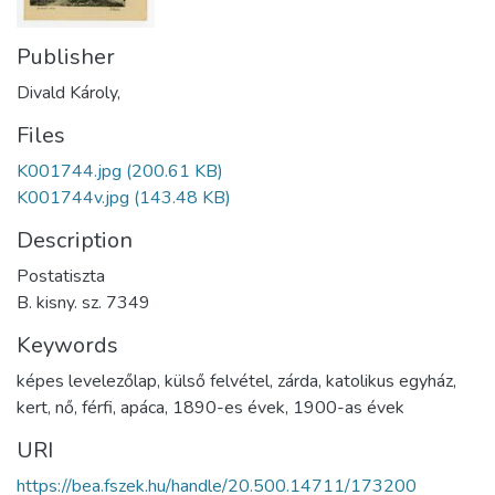
Publisher
Divald Károly,
Files
K001744.jpg
(200.61 KB)
K001744v.jpg
(143.48 KB)
Description
Postatiszta
B. kisny. sz. 7349
Keywords
képes levelezőlap
,
külső felvétel
,
zárda
,
katolikus egyház
,
kert
,
nő
,
férfi
,
apáca
,
1890-es évek
,
1900-as évek
URI
https://bea.fszek.hu/handle/20.500.14711/173200