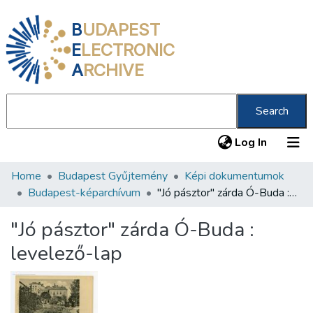
B
UDAPEST
E
LECTRONIC
A
RCHIVE
Search
(current
Log In
Home
Budapest Gyűjtemény
Képi dokumentumok
Communities & Collections
Budapest-képarchívum
"Jó pásztor" zárda Ó-Buda : levelező-lap
All of DSpace
"Jó pásztor" zárda Ó-Buda :
Statistics
levelező-lap
About us