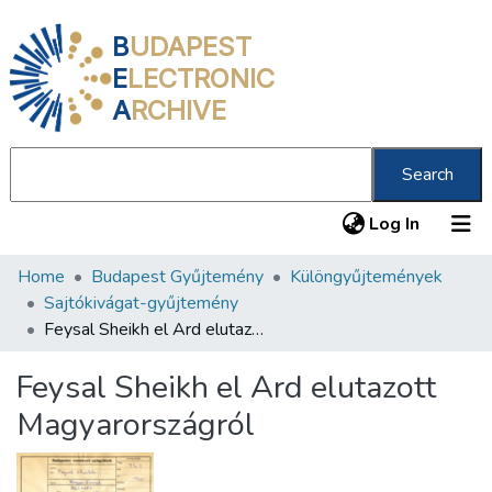
B
UDAPEST
E
LECTRONIC
A
RCHIVE
Search
(current
Log In
Home
Budapest Gyűjtemény
Különgyűjtemények
Communities & Collections
Sajtókivágat-gyűjtemény
All of DSpace
Feysal Sheikh el Ard elutazott Magyarországról
Statistics
Feysal Sheikh el Ard elutazott
About us
Magyarországról