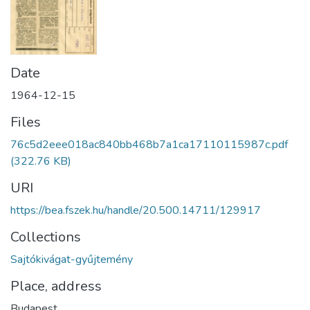
Date
1964-12-15
Files
76c5d2eee018ac840bb468b7a1ca17110115987c.pdf
(322.76 KB)
URI
https://bea.fszek.hu/handle/20.500.14711/129917
Collections
Sajtókivágat-gyűjtemény
Place, address
Budapest