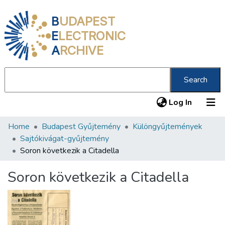
B
UDAPEST
E
LECTRONIC
A
RCHIVE
Search
(current
Log In
Home
Budapest Gyűjtemény
Különgyűjtemények
Communities & Collections
Sajtókivágat-gyűjtemény
All of DSpace
Soron következik a Citadella
Statistics
Soron következik a Citadella
About us