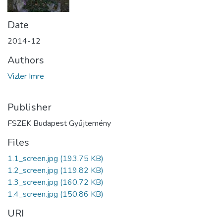
Date
2014-12
Authors
Vizler Imre
Publisher
FSZEK Budapest Gyűjtemény
Files
1.1_screen.jpg
(193.75 KB)
1.2_screen.jpg
(119.82 KB)
1.3_screen.jpg
(160.72 KB)
1.4_screen.jpg
(150.86 KB)
URI