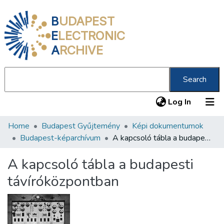
B
UDAPEST
E
LECTRONIC
A
RCHIVE
Search
(current
Log In
Home
Budapest Gyűjtemény
Képi dokumentumok
Communities & Collections
Budapest-képarchívum
A kapcsoló tábla a budapesti távíróközpontban
All of DSpace
A kapcsoló tábla a budapesti
Statistics
távíróközpontban
About us