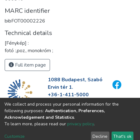
MARC identifier
bibFOT00002226
Technical details
[Fénykép] :
fotó :,poz., monokróm ;
Full item page
1088 Budapest, Szabó
Ervin tér 1.
+36-1-411-5000
info@fszek.hu
We collect and process your personal information for the
https://fszek.hu
following purposes:
Authentication, Preferences,
Acknowledgement and Statistics
.
To learn more, please read our
privacy policy
.
Customize
Decline
That's ok