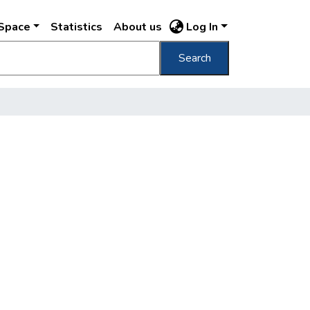
DSpace
Statistics
About us
Log In
Search