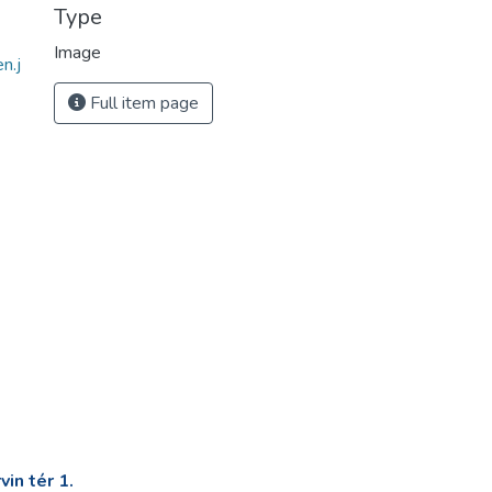
Type
Image
n.j
Full item page
in tér 1.