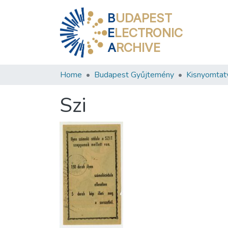
B
UDAPEST
E
LECTRONIC
A
RCHIVE
Home
Budapest Gyűjtemény
Kisnyomtat
Szi