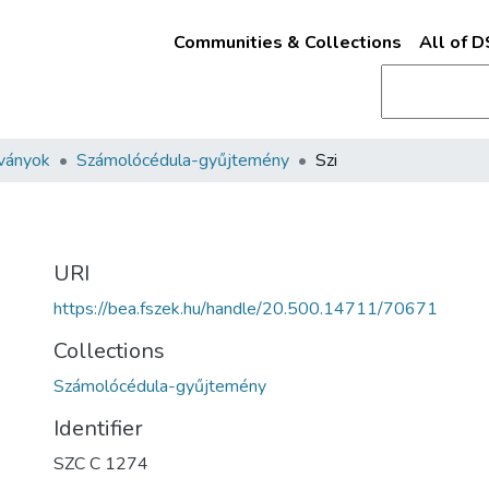
Communities & Collections
All of 
ványok
Számolócédula-gyűjtemény
Szi
URI
https://bea.fszek.hu/handle/20.500.14711/70671
Collections
Számolócédula-gyűjtemény
Identifier
SZC C 1274