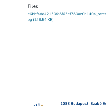
Files
e6bbf4dd42130fe8f63ef780ae0b1404_scree
pg
(138.54 KB)
1088 Budapest, Szabó Erv