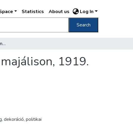
DSpace
Statistics
About us
Log In
Search
[Póznamászás a Vérmezőn rendezett vörös majálison, 1919. május 1.]
majálison, 1919.
g
,
dekoráció
,
politikai