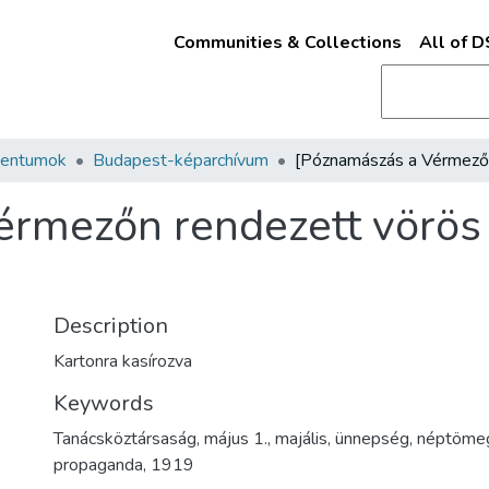
Communities & Collections
All of 
mentumok
Budapest-képarchívum
rmezőn rendezett vörös 
Description
Kartonra kasírozva
Keywords
Tanácsköztársaság
,
május 1.
,
majális
,
ünnepség
,
néptöme
propaganda
,
1919