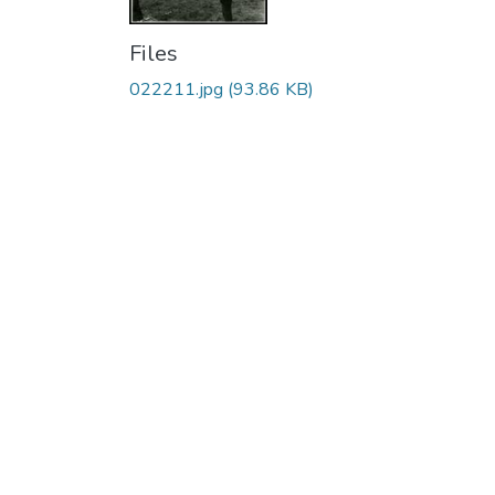
Files
022211.jpg
(93.86 KB)