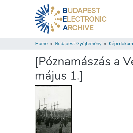
B
UDAPEST
E
LECTRONIC
A
RCHIVE
Home
Budapest Gyűjtemény
Képi doku
[Póznamászás a Vé
május 1.]