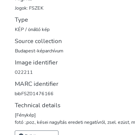
Jogok: FSZEK
Type
KÉP / önálló kép
Source collection
Budapest-képarchívum
Image identifier
022211
MARC identifier
bibFSZ01476166
Technical details
[Fénykép]
fotó :,poz., kései nagyítás eredeti negatívról, zsel. ezüst,