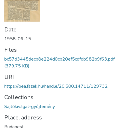
Date
1958-06-15
Files
bc57d3445decb8e224d0cb20ef5cdfdb982b9f63.pdf
(379.75 KB)
URI
https://bea.fszek.hu/handle/20.500.14711/129732
Collections
Sajtókivágat-gyűjtemény
Place, address
Budapest