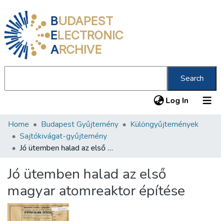
B
UDAPEST
E
LECTRONIC
A
RCHIVE
Search
(current
Log In
Home
Budapest Gyűjtemény
Különgyűjtemények
Communities & Collections
Sajtókivágat-gyűjtemény
All of DSpace
Jó ütemben halad az első magyar atomreaktor építése
Statistics
Jó ütemben halad az első
About us
magyar atomreaktor építése