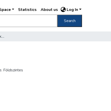
DSpace
Statistics
About us
Log In
Search
Kochmeister - gyár, hol a kolostor állott
e. Földszintes