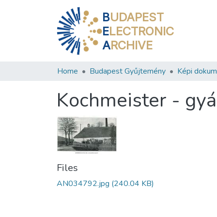
B
UDAPEST
E
LECTRONIC
A
RCHIVE
Home
Budapest Gyűjtemény
Képi doku
Kochmeister - gyár,
Files
AN034792.jpg
(240.04 KB)