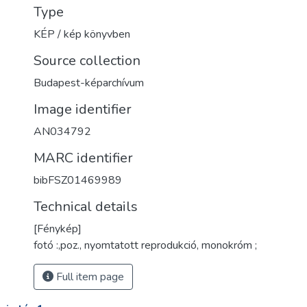
Type
KÉP / kép könyvben
Source collection
Budapest-képarchívum
Image identifier
AN034792
MARC identifier
bibFSZ01469989
Technical details
[Fénykép]
fotó :,poz., nyomtatott reprodukció, monokróm ;
Full item page