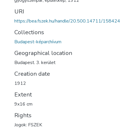
gyógyszeripar
,
épületkép
,
1912
URI
https://bea.fszek.hu/handle/20.500.14711/158424
Collections
Budapest-képarchívum
Geographical location
Budapest. 3. kerület
Creation date
1912
Extent
9x16 cm
Rights
Jogok: FSZEK