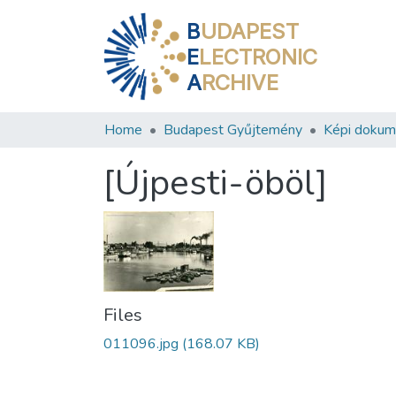
B
UDAPEST
E
LECTRONIC
A
RCHIVE
Home
Budapest Gyűjtemény
Képi doku
[Újpesti-öböl]
Files
011096.jpg
(168.07 KB)