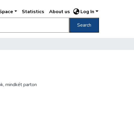
DSpace
Statistics
About us
Log In
Search
ok, mindkét parton