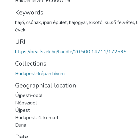
Raktári jelzet: PC000716
Keywords
hajó
,
csónak
,
ipari épület
,
hajógyár
,
kikötő
,
külső felvétel
,
évek
URI
https://bea.fszek.hu/handle/20.500.14711/172595
Collections
Budapest-képarchívum
Geographical location
Újpesti-öböl
Népsziget
Újpest
Budapest. 4. kerület
Duna
Date