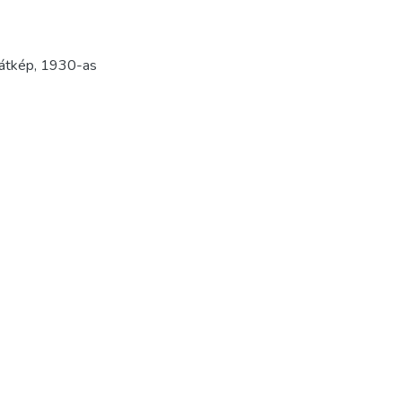
látkép
,
1930-as