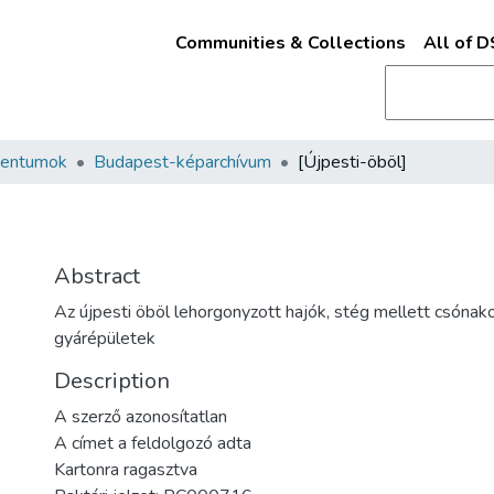
Communities & Collections
All of 
mentumok
Budapest-képarchívum
[Újpesti-öböl]
Abstract
Az újpesti öböl lehorgonyzott hajók, stég mellett csónak
gyárépületek
Description
A szerző azonosítatlan
A címet a feldolgozó adta
Kartonra ragasztva