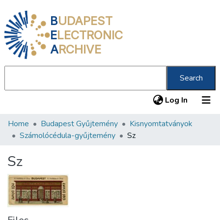
B
UDAPEST
E
LECTRONIC
A
RCHIVE
Search
(current
Log In
Home
Budapest Gyűjtemény
Kisnyomtatványok
Communities & Collections
Számolócédula-gyűjtemény
Sz
All of DSpace
Sz
Statistics
About us