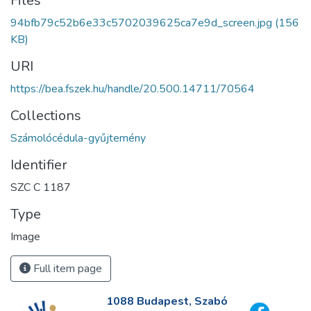
Files
94bfb79c52b6e33c5702039625ca7e9d_screen.jpg
(156
KB)
URI
https://bea.fszek.hu/handle/20.500.14711/70564
Collections
Számolócédula-gyűjtemény
Identifier
SZC C 1187
Type
Image
Full item page
1088 Budapest, Szabó