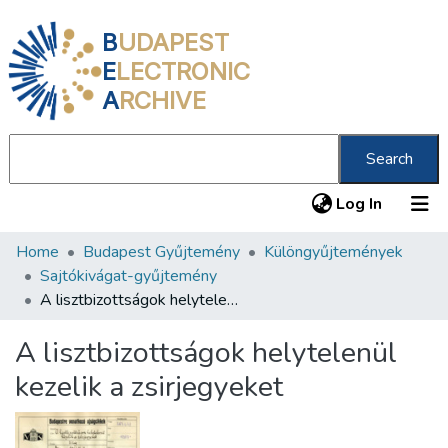
B
UDAPEST
E
LECTRONIC
A
RCHIVE
Search
(current
Log In
Home
Budapest Gyűjtemény
Különgyűjtemények
Communities & Collections
Sajtókivágat-gyűjtemény
All of DSpace
A lisztbizottságok helytelenül kezelik a zsirjegyeket
Statistics
A lisztbizottságok helytelenül
About us
kezelik a zsirjegyeket