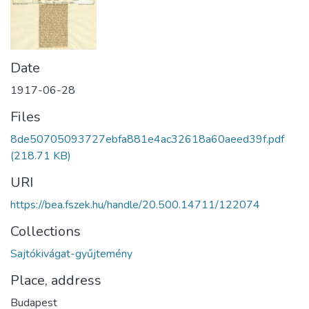
Date
1917-06-28
Files
8de50705093727ebfa881e4ac32618a60aeed39f.pdf
(218.71 KB)
URI
https://bea.fszek.hu/handle/20.500.14711/122074
Collections
Sajtókivágat-gyűjtemény
Place, address
Budapest