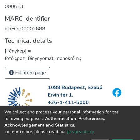
000613
MARC identifier
bibFOT00002888
Technical details
[Fénykép] =
fotó :,poz., fénynyomat, monokróm ;
Full item page
1088 Budapest, Szabó
Ervin tér 1.
+36-1-411-5000
info@fszek.hu
We collect and process your personal information for the
https://fszek.hu
following purposes:
Authentication, Preferences,
Acknowledgement and Statistics
.
To learn more, please read our
privacy policy
.