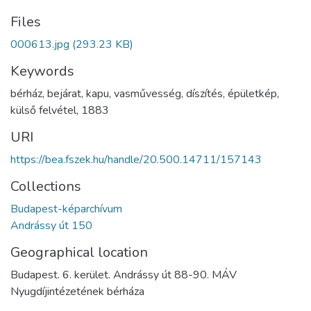
Files
000613.jpg
(293.23 KB)
Keywords
bérház
,
bejárat
,
kapu
,
vasművesség
,
díszítés
,
épületkép
,
külső felvétel
,
1883
URI
https://bea.fszek.hu/handle/20.500.14711/157143
Collections
Budapest-képarchívum
Andrássy út 150
Geographical location
Budapest. 6. kerület. Andrássy út 88-90. MÁV
Nyugdíjintézetének bérháza