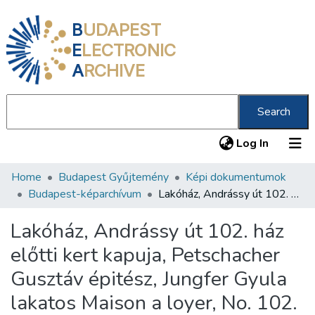
B
UDAPEST
E
LECTRONIC
A
RCHIVE
Search
(current
Log In
Home
Budapest Gyűjtemény
Képi dokumentumok
Communities & Collections
Budapest-képarchívum
Lakóház, Andrássy út 102. ház előtti kert kapuja, Petschacher Gusztáv épitész, Jungfer Gyula lakatos Maison a loyer, No. 102. rue Andrássy-út, Portail du jardin, Mr. Gustave Petschacher architect, Mr. Jules Jungfer Serrurier = Wohnhaus, Andrássy út Nr. 102. Portal am Vorgarten, Gustav Petschacher Architect, Julius Jungfer Schlosser /
All of DSpace
Lakóház, Andrássy út 102. ház
Statistics
előtti kert kapuja, Petschacher
About us
Gusztáv épitész, Jungfer Gyula
lakatos Maison a loyer, No. 102.