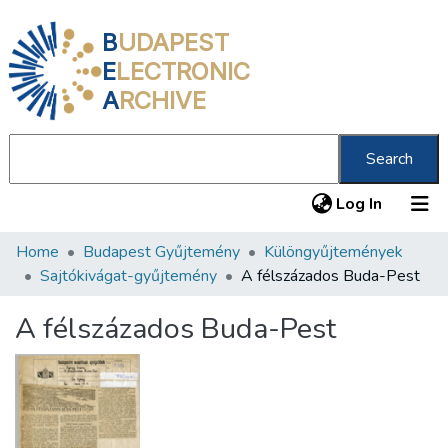
B
UDAPEST
E
LECTRONIC
A
RCHIVE
Search
(current
Log In
Home
Budapest Gyűjtemény
Különgyűjtemények
Communities & Collections
Sajtókivágat-gyűjtemény
A félszázados Buda-Pest
All of DSpace
A félszázados Buda-Pest
Statistics
About us