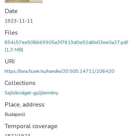
Date
1923-11-11
Files
854c57ee908669905a3f7619d0e92d6b03ee0a37.pdf
(1.3 MB)
URI
https://bea.fszek.hu/handle/20.500.14711/106420
Collections
Sajtókivágat-gyűjtemény
Place, address
Budapest
Temporal coverage