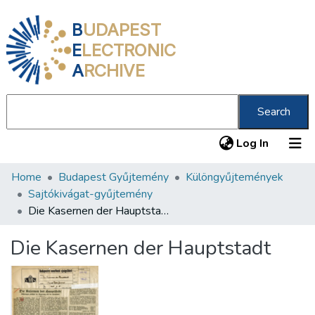
B
UDAPEST
E
LECTRONIC
A
RCHIVE
Search
(current
Log In
Home
Budapest Gyűjtemény
Különgyűjtemények
Communities & Collections
Sajtókivágat-gyűjtemény
All of DSpace
Die Kasernen der Hauptstadt
Statistics
Die Kasernen der Hauptstadt
About us