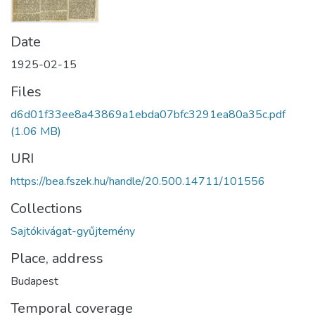
Date
1925-02-15
Files
d6d01f33ee8a43869a1ebda07bfc3291ea80a35c.pdf
(1.06 MB)
URI
https://bea.fszek.hu/handle/20.500.14711/101556
Collections
Sajtókivágat-gyűjtemény
Place, address
Budapest
Temporal coverage