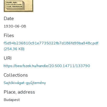
Date
1930-06-08
Files
f5d94b236810c91e7735022fb7d186fd99ba948c.pdf
(254.36 KB)
URI
https://bea.fszek.hu/handle/20.500.14711/133790
Collections
Sajtókivágat-gyűjtemény
Place, address
Budapest