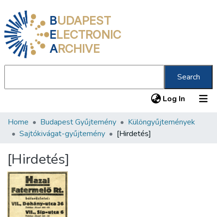
B
UDAPEST
E
LECTRONIC
A
RCHIVE
Search
(current
Log In
Home
Budapest Gyűjtemény
Különgyűjtemények
Communities & Collections
Sajtókivágat-gyűjtemény
[Hirdetés]
All of DSpace
[Hirdetés]
Statistics
About us