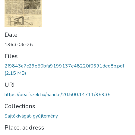
Date
1963-06-28
Files
2f9843a7c29e50bfa9199137e48220f0691ded8b.pdf
(2.15 MB)
URI
https://bea.fszek.hu/handle/20.500.14711/95935
Collections
Sajtókivágat-gyűjtemény
Place, address