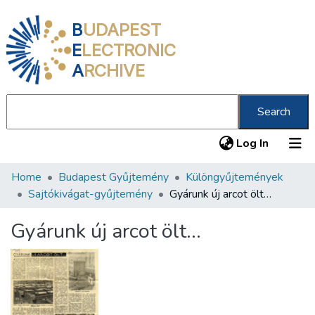
B
UDAPEST
E
LECTRONIC
A
RCHIVE
Search
(current
Log In
Home
Budapest Gyűjtemény
Különgyűjtemények
Communities & Collections
Sajtókivágat-gyűjtemény
Gyárunk új arcot ölt…
All of DSpace
Gyárunk új arcot ölt…
Statistics
About us