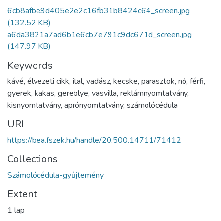
6cb8afbe9d405e2e2c16fb31b8424c64_screen.jpg
(132.52 KB)
a6da3821a7ad6b1e6cb7e791c9dc671d_screen.jpg
(147.97 KB)
Keywords
kávé
,
élvezeti cikk
,
ital
,
vadász
,
kecske
,
parasztok
,
nő
,
férfi
,
gyerek
,
kakas
,
gereblye
,
vasvilla
,
reklámnyomtatvány
,
kisnyomtatvány
,
aprónyomtatvány
,
számolócédula
URI
https://bea.fszek.hu/handle/20.500.14711/71412
Collections
Számolócédula-gyűjtemény
Extent
1 lap