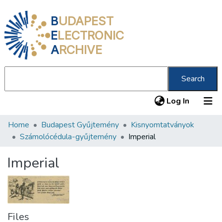
B
UDAPEST
E
LECTRONIC
A
RCHIVE
Search
(current
Log In
Home
Budapest Gyűjtemény
Kisnyomtatványok
Communities & Collections
Számolócédula-gyűjtemény
Imperial
All of DSpace
Imperial
Statistics
About us
Files