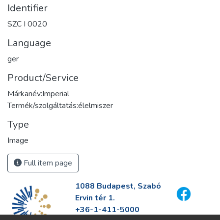
Identifier
SZC I 0020
Language
ger
Product/Service
Márkanév:Imperial
Termék/szolgáltatás:élelmiszer
Type
Image
Full item page
1088 Budapest, Szabó
Ervin tér 1.
+36-1-411-5000