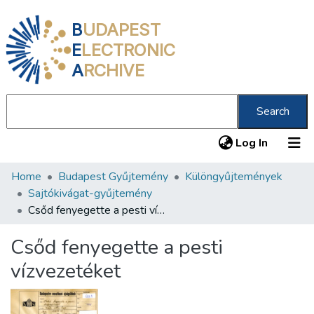
B
UDAPEST
E
LECTRONIC
A
RCHIVE
Search
(current
Log In
Home
Budapest Gyűjtemény
Különgyűjtemények
Communities & Collections
Sajtókivágat-gyűjtemény
All of DSpace
Csőd fenyegette a pesti vízvezetéket
Statistics
Csőd fenyegette a pesti
About us
vízvezetéket