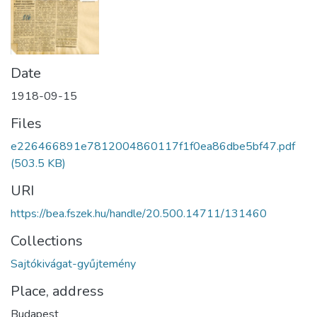
Date
1918-09-15
Files
e226466891e7812004860117f1f0ea86dbe5bf47.pdf
(503.5 KB)
URI
https://bea.fszek.hu/handle/20.500.14711/131460
Collections
Sajtókivágat-gyűjtemény
Place, address
Budapest