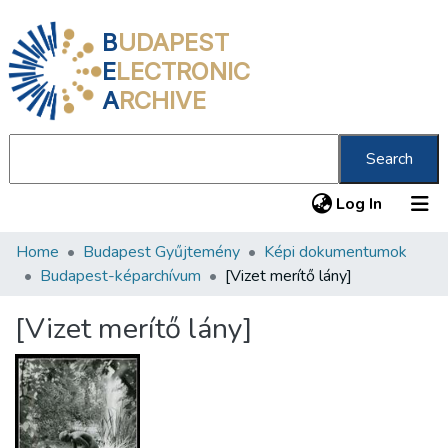
B
UDAPEST
E
LECTRONIC
A
RCHIVE
Search
(current
Log In
Home
Budapest Gyűjtemény
Képi dokumentumok
Communities & Collections
Budapest-képarchívum
[Vizet merítő lány]
All of DSpace
[Vizet merítő lány]
Statistics
About us