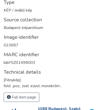
Type
KÉP / önálló kép
Source collection
Budapest-képarchívum
Image identifier
023687
MARC identifier
bibFSZ01498003
Technical details
[Fénykép]
fotó :,poz., zsel. ezüst, monokróm ;
Full item page
1088 Budapest, Szabó