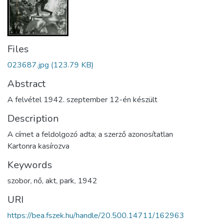
Files
023687.jpg
(123.79 KB)
Abstract
A felvétel 1942. szeptember 12-én készült
Description
A címet a feldolgozó adta; a szerző azonosítatlan
Kartonra kasírozva
Keywords
szobor
,
nő
,
akt
,
park
,
1942
URI
https://bea.fszek.hu/handle/20.500.14711/162963